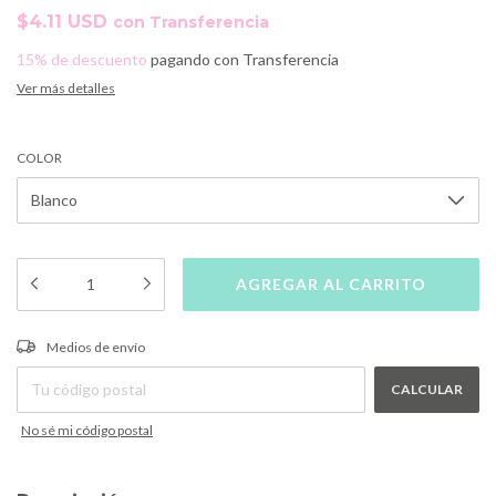
$4.11 USD
con
Transferencia
15% de descuento
pagando con Transferencia
Ver más detalles
COLOR
CAMBIAR CP
Entregas para el CP:
Medios de envío
CALCULAR
No sé mi código postal