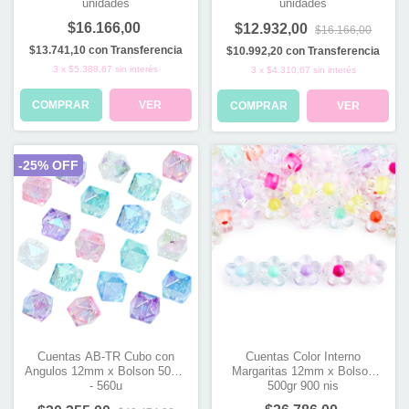
unidades
unidades
$16.166,00
$12.932,00
$16.166,00
$13.741,10
con
Transferencia
$10.992,20
con
Transferencia
3
x
$5.388,67
sin interés
3
x
$4.310,67
sin interés
COMPRAR
VER
COMPRAR
VER
-
25
% OFF
Cuentas AB-TR Cubo con
Cuentas Color Interno
Angulos 12mm x Bolson 500gr
Margaritas 12mm x Bolson
- 560u
500gr 900 nis