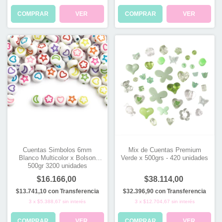
COMPRAR
VER
COMPRAR
VER
Cuentas Simbolos 6mm
Mix de Cuentas Premium
Blanco Multicolor x Bolson
Verde x 500grs - 420 unidades
500gr 3200 unidades
$16.166,00
$38.114,00
$13.741,10
con
Transferencia
$32.396,90
con
Transferencia
3
x
$5.388,67
sin interés
3
x
$12.704,67
sin interés
COMPRAR
VER
COMPRAR
VER