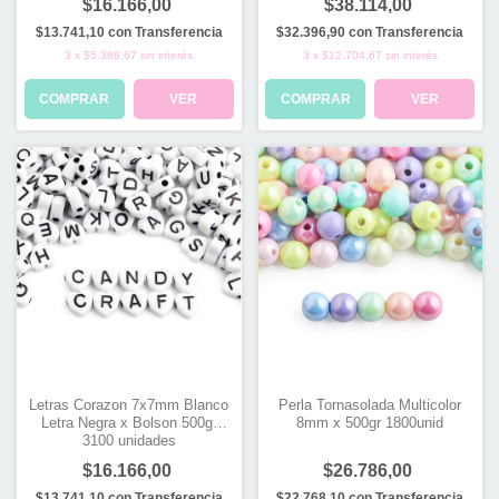
$16.166,00
$38.114,00
$13.741,10
con
Transferencia
$32.396,90
con
Transferencia
3
x
$5.388,67
sin interés
3
x
$12.704,67
sin interés
COMPRAR
VER
COMPRAR
VER
Letras Corazon 7x7mm Blanco
Perla Tornasolada Multicolor
Letra Negra x Bolson 500gr
8mm x 500gr 1800unid
3100 unidades
$16.166,00
$26.786,00
$13.741,10
con
Transferencia
$22.768,10
con
Transferencia