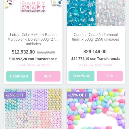
Letras Cubo 6x6mm Blanco
Cuentas Corazón Tornasol
Multicolor x Bolson 500gr 2700
8mm x 500gr 2550 unidades
unidades
$29.146,00
$12.932,00
$16.166,00
$24.774,10
con
Transferencia
$10.992,20
con
Transferencia
3
x
$9.715,33
sin interés
3
x
$4.310,67
sin interés
COMPRAR
VER
COMPRAR
VER
-
25
% OFF
-
15
% OFF