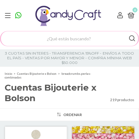
0
3 CUOTAS SIN INTERES - TRANSFERENCIA 15%OFF - ENVÍOS A TODO
EL PAÍS - VENTAS POR MAYOR Y MENOR - COMPRA MÍNIMA WEB
$50.000
Inicio
>
Cuentas Bijouterie x Bolson
>
breadcrumbs.perlas-
combinadas
Cuentas Bijouterie x
Bolson
219 productos
ORDENAR