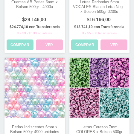
Cuentas AB Perlas 6mm x
Letras Redondas 6mm
Bolson 500gr - 4900u
VOCALES Blanco Letra Negra
x Bolson 500gr 3200u
$29.146,00
$16.166,00
$24.774,10
con
Transferencia
$13.741,10
con
Transferencia
3
x
$9.715,33
sin interés
3
x
$5.388,67
sin interés
COMPRAR
VER
COMPRAR
VER
Perlas Iridiscentes 6mm x
Letras Corazon 7mm
Bolson 500gr 4900 unidades
COLORES x Bolson 500gr