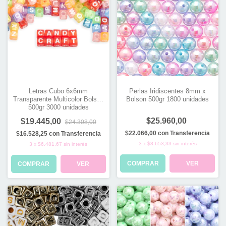
Letras Cubo 6x6mm
Perlas Iridiscentes 8mm x
Transparente Multicolor Bolson
Bolson 500gr 1800 unidades
500gr 3000 unidades
$25.960,00
$19.445,00
$24.308,00
$22.066,00
con
Transferencia
$16.528,25
con
Transferencia
3
x
$8.653,33
sin interés
3
x
$6.481,67
sin interés
COMPRAR
VER
COMPRAR
VER