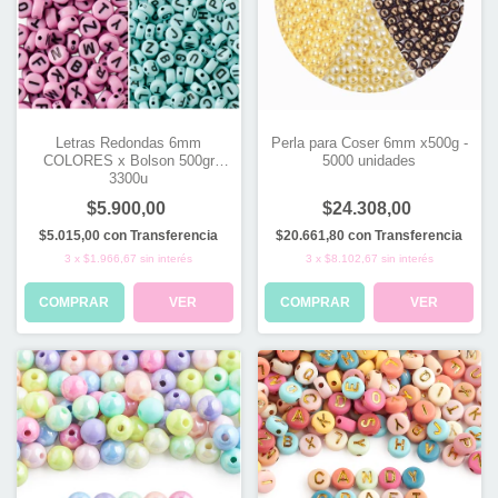
Letras Redondas 6mm
Perla para Coser 6mm x500g -
COLORES x Bolson 500gr
5000 unidades
3300u
$5.900,00
$24.308,00
$5.015,00
con
Transferencia
$20.661,80
con
Transferencia
3
x
$1.966,67
sin interés
3
x
$8.102,67
sin interés
COMPRAR
VER
COMPRAR
VER