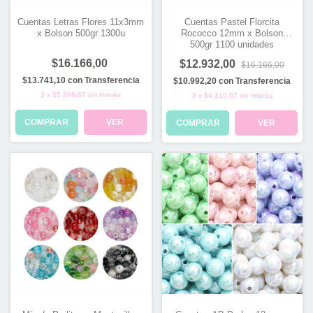
Cuentas Letras Flores 11x3mm
Cuentas Pastel Florcita
x Bolson 500gr 1300u
Rococco 12mm x Bolson
500gr 1100 unidades
$16.166,00
$12.932,00
$16.166,00
$13.741,10
con
Transferencia
$10.992,20
con
Transferencia
3
x
$5.388,67
sin interés
3
x
$4.310,67
sin interés
COMPRAR
VER
COMPRAR
VER