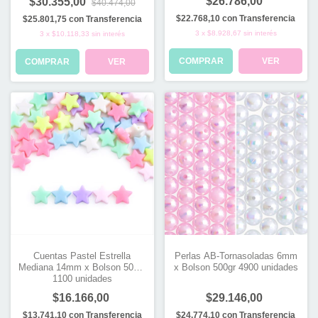
$26.786,00
$30.355,00
$40.474,00
$22.768,10
con
Transferencia
$25.801,75
con
Transferencia
3
x
$8.928,67
sin interés
3
x
$10.118,33
sin interés
COMPRAR
VER
COMPRAR
VER
Cuentas Pastel Estrella
Perlas AB-Tornasoladas 6mm
Mediana 14mm x Bolson 500gr
x Bolson 500gr 4900 unidades
1100 unidades
$16.166,00
$29.146,00
$13.741,10
con
Transferencia
$24.774,10
con
Transferencia