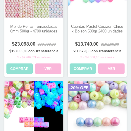
Mix de Perlas Tornasoladas
Cuentas Pastel Corazon Chico
6mm 500gr - 4700 unidades
x Bolson 500gr 2400 unidades
$23.098,00
$13.740,00
$30.798,00
$16.166,00
$19.633,30
con
Transferencia
$11.679,00
con
Transferencia
3
x
$7.699,33
sin interés
3
x
$4.580,00
sin interés
COMPRAR
VER
COMPRAR
VER
-
20
% OFF