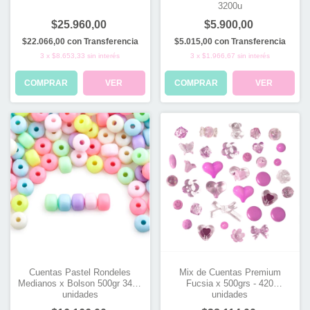
3200u
$25.960,00
$5.900,00
$22.066,00
con
Transferencia
$5.015,00
con
Transferencia
3
x
$8.653,33
sin interés
3
x
$1.966,67
sin interés
COMPRAR
VER
COMPRAR
VER
Cuentas Pastel Rondeles
Mix de Cuentas Premium
Medianos x Bolson 500gr 3400
Fucsia x 500grs - 420
unidades
unidades