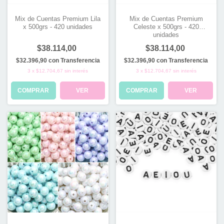
Mix de Cuentas Premium Lila
Mix de Cuentas Premium
x 500grs - 420 unidades
Celeste x 500grs - 420
unidades
$38.114,00
$38.114,00
$32.396,90
con
Transferencia
$32.396,90
con
Transferencia
3
x
$12.704,67
sin interés
3
x
$12.704,67
sin interés
COMPRAR
VER
COMPRAR
VER