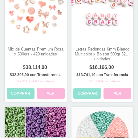
Mix de Cuentas Premium Rosa
Letras Redondas 6mm Blanco
x 500grs - 420 unidades
Multicolor x Bolson 500gr 3200
unidades
$38.114,00
$16.166,00
$32.396,90
con
Transferencia
$13.741,10
con
Transferencia
3
x
$12.704,67
sin interés
3
x
$5.388,67
sin interés
COMPRAR
VER
COMPRAR
VER