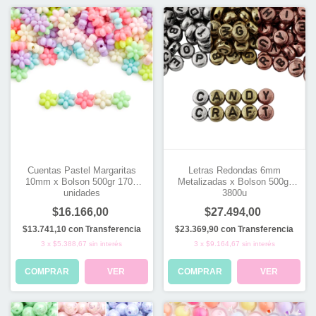
Cuentas Pastel Margaritas
Letras Redondas 6mm
10mm x Bolson 500gr 1700
Metalizadas x Bolson 500gr
unidades
3800u
$16.166,00
$27.494,00
$13.741,10
con
Transferencia
$23.369,90
con
Transferencia
3
x
$5.388,67
sin interés
3
x
$9.164,67
sin interés
COMPRAR
VER
COMPRAR
VER