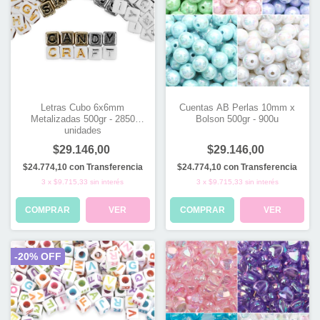
Letras Cubo 6x6mm
Cuentas AB Perlas 10mm x
Metalizadas 500gr - 2850
Bolson 500gr - 900u
unidades
$29.146,00
$29.146,00
$24.774,10
con
Transferencia
$24.774,10
con
Transferencia
3
x
$9.715,33
sin interés
3
x
$9.715,33
sin interés
COMPRAR
VER
COMPRAR
VER
-
20
% OFF