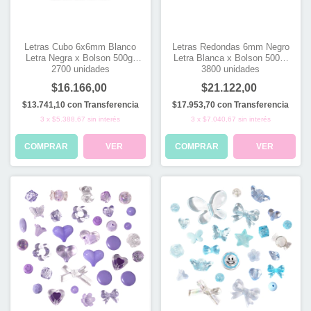
Letras Cubo 6x6mm Blanco
Letras Redondas 6mm Negro
Letra Negra x Bolson 500gr
Letra Blanca x Bolson 500gr
2700 unidades
3800 unidades
$16.166,00
$21.122,00
$13.741,10
con
Transferencia
$17.953,70
con
Transferencia
3
x
$5.388,67
sin interés
3
x
$7.040,67
sin interés
COMPRAR
VER
COMPRAR
VER