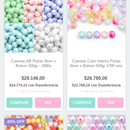
Cuentas AB Perlas 8mm x
Cuentas Color Interno Perlas
Bolson 500gr - 1800u
8mm x Bolson 500gr 1700 unis
$29.146,00
$26.786,00
$24.774,10
con
Transferencia
$22.768,10
con
Transferencia
3
x
$9.715,33
sin interés
3
x
$8.928,67
sin interés
COMPRAR
VER
COMPRAR
VER
-
20
% OFF