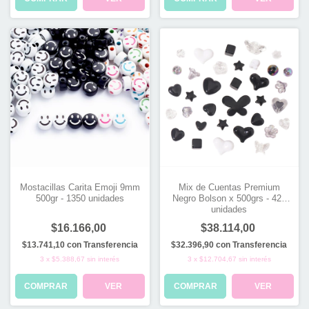
Mostacillas Carita Emoji 9mm
Mix de Cuentas Premium
500gr - 1350 unidades
Negro Bolson x 500grs - 420
unidades
$16.166,00
$38.114,00
$13.741,10
con
Transferencia
$32.396,90
con
Transferencia
3
x
$5.388,67
sin interés
3
x
$12.704,67
sin interés
COMPRAR
VER
COMPRAR
VER