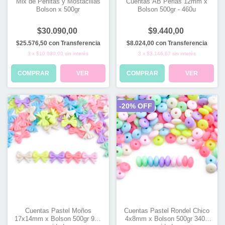
Mix de Perlitas y Mostacillas
Cuentas AB Perlas 12mm x
Bolson x 500gr
Bolson 500gr - 460u
$30.090,00
$9.440,00
$25.576,50
con
Transferencia
$8.024,00
con
Transferencia
3
x
$10.030,00
sin interés
3
x
$3.146,67
sin interés
COMPRAR
VER
COMPRAR
VER
-
20
% OFF
Cuentas Pastel Moños
Cuentas Pastel Rondel Chico
17x14mm x Bolson 500gr 900
4x8mm x Bolson 500gr 3400