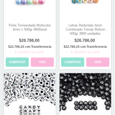
Perla Tornasolada Multicolor
Letras Redondas 6mm
6mm x 500gr 4600unid
Combinado Trendy Bolson
500gr 3800 unidades
$26.786,00
$26.786,00
$22.768,10
con
Transferencia
$22.768,10
con
Transferencia
3
x
$8.928,67
sin interés
3
x
$8.928,67
sin interés
COMPRAR
VER
COMPRAR
VER