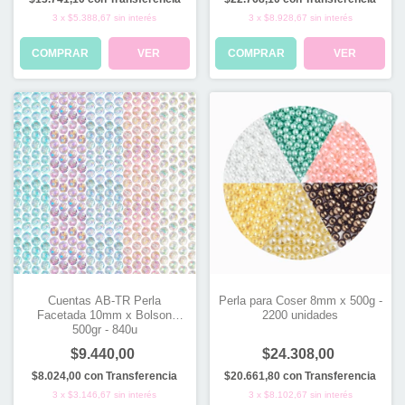
3
x
$5.388,67
sin interés
3
x
$8.928,67
sin interés
COMPRAR
VER
COMPRAR
VER
Cuentas AB-TR Perla
Perla para Coser 8mm x 500g -
Facetada 10mm x Bolson
2200 unidades
500gr - 840u
$9.440,00
$24.308,00
$8.024,00
con
Transferencia
$20.661,80
con
Transferencia
3
x
$3.146,67
sin interés
3
x
$8.102,67
sin interés