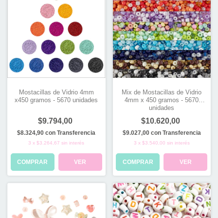
Mostacillas de Vidrio 4mm
Mix de Mostacillas de Vidrio
x450 gramos - 5670 unidades
4mm x 450 gramos - 5670
unidades
$9.794,00
$10.620,00
$8.324,90
con
Transferencia
$9.027,00
con
Transferencia
3
x
$3.264,67
sin interés
3
x
$3.540,00
sin interés
COMPRAR
VER
COMPRAR
VER