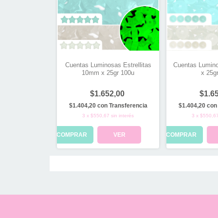
Cuentas Luminosas Estrellitas
Cuentas Lumin
10mm x 25gr 100u
x 25g
$1.652,00
$1.6
$1.404,20
con
Transferencia
$1.404,20
con
3
x
$550,67
sin interés
3
x
$550,6
COMPRAR
VER
COMPRAR