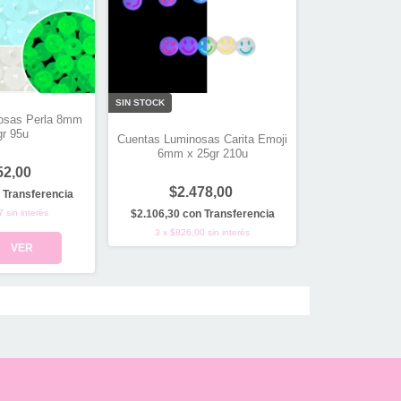
SIN STOCK
osas Perla 8mm
gr 95u
Cuentas Luminosas Carita Emoji
6mm x 25gr 210u
52,00
$2.478,00
Transferencia
7
sin interés
$2.106,30
con
Transferencia
3
x
$826,00
sin interés
VER