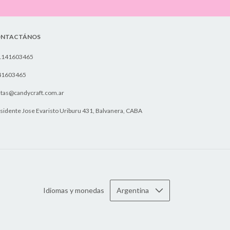
NTACTÁNOS
1141603465
41603465
tas@candycraft.com.ar
sidente Jose Evaristo Uriburu 431, Balvanera, CABA
Idiomas y monedas