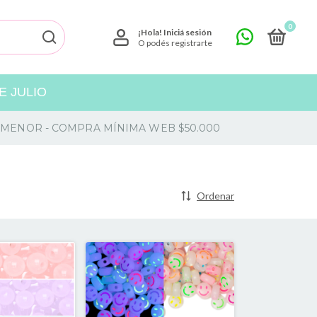
0
¡Hola!
Iniciá sesión
O podés registrarte
 JULIO
 Y MENOR - COMPRA MÍNIMA WEB $50.000
Ordenar