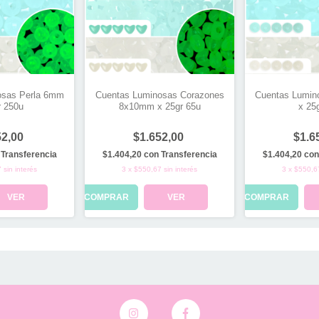
osas Perla 6mm
Cuentas Luminosas Corazones
Cuentas Lumin
r 250u
8x10mm x 25gr 65u
x 25
52,00
$1.652,00
$1.6
Transferencia
$1.404,20
con
Transferencia
$1.404,20
con
7
sin interés
3
x
$550,67
sin interés
3
x
$550,6
VER
COMPRAR
VER
COMPRAR