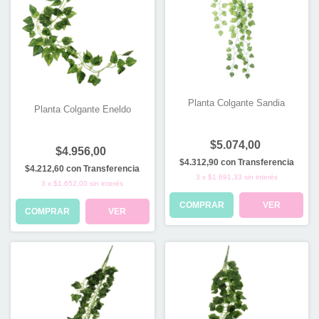
Planta Colgante Sandia
Planta Colgante Eneldo
$5.074,00
$4.956,00
$4.312,90
con
Transferencia
$4.212,60
con
Transferencia
3
x
$1.691,33
sin interés
3
x
$1.652,00
sin interés
COMPRAR
VER
COMPRAR
VER