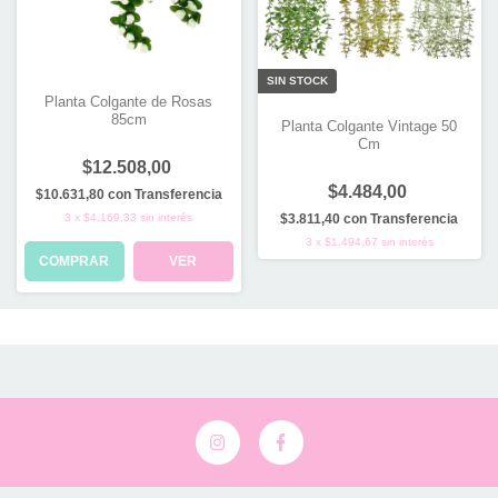
SIN STOCK
Planta Colgante de Rosas
85cm
Planta Colgante Vintage 50
Cm
$12.508,00
$4.484,00
$10.631,80
con
Transferencia
3
x
$4.169,33
sin interés
$3.811,40
con
Transferencia
3
x
$1.494,67
sin interés
COMPRAR
VER