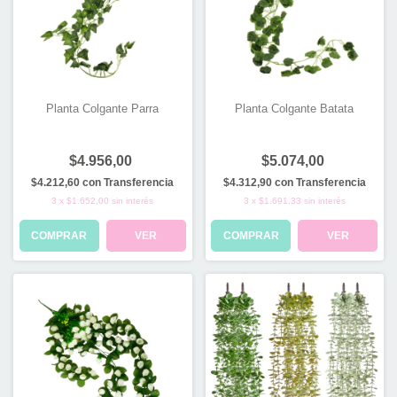
Planta Colgante Parra
Planta Colgante Batata
$4.956,00
$5.074,00
$4.212,60
con
Transferencia
$4.312,90
con
Transferencia
3
x
$1.652,00
sin interés
3
x
$1.691,33
sin interés
COMPRAR
VER
COMPRAR
VER