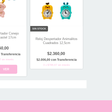
SIN STOCK
rtador Conejo
Pastel 17cm
Reloj Despertador Animalitos
Cuadrados 12,5cm
60,00
$2.360,00
Transferencia
7
sin interés
$2.006,00
con
Transferencia
3
x
$786,67
sin interés
VER