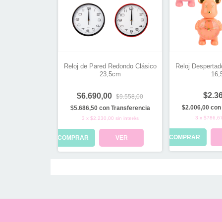
Reloj de Pared Redondo Clásico
Reloj Despertad
23,5cm
16,
$2.3
$6.690,00
$9.558,00
$2.006,00
con
$5.686,50
con
Transferencia
3
x
$786,6
3
x
$2.230,00
sin interés
COMPRAR
COMPRAR
VER