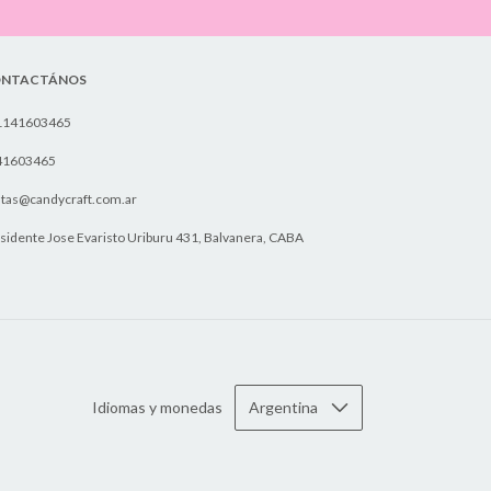
NTACTÁNOS
1141603465
41603465
tas@candycraft.com.ar
sidente Jose Evaristo Uriburu 431, Balvanera, CABA
Idiomas y monedas