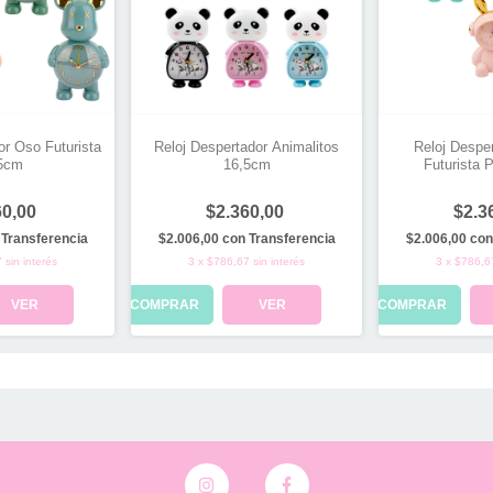
or Oso Futurista
Reloj Despertador Animalitos
Reloj Despe
5cm
16,5cm
Futurista 
60,00
$2.360,00
$2.3
Transferencia
$2.006,00
con
Transferencia
$2.006,00
con
7
sin interés
3
x
$786,67
sin interés
3
x
$786,6
VER
COMPRAR
VER
COMPRAR