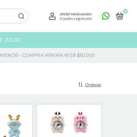
0
¡Hola!
Iniciá sesión
O podés registrarte
 JULIO
 Y MENOR - COMPRA MÍNIMA WEB $50.000
Ordenar