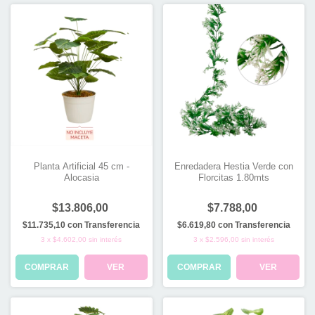
Planta Artificial 45 cm -
Enredadera Hestia Verde con
Alocasia
Florcitas 1.80mts
$13.806,00
$7.788,00
$11.735,10
con
Transferencia
$6.619,80
con
Transferencia
3
x
$4.602,00
sin interés
3
x
$2.596,00
sin interés
COMPRAR
VER
COMPRAR
VER