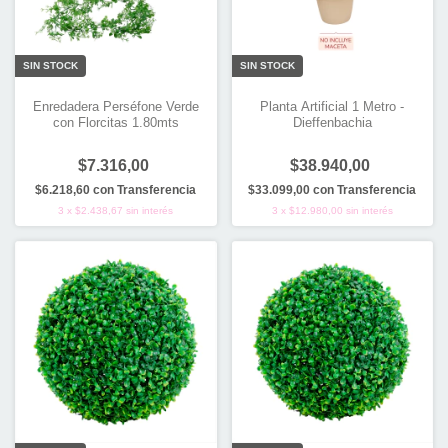
SIN STOCK
SIN STOCK
Enredadera Perséfone Verde
Planta Artificial 1 Metro -
con Florcitas 1.80mts
Dieffenbachia
$7.316,00
$38.940,00
$6.218,60
con
Transferencia
$33.099,00
con
Transferencia
3
x
$2.438,67
sin interés
3
x
$12.980,00
sin interés