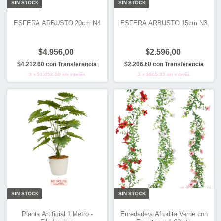
SIN STOCK
SIN STOCK
ESFERA ARBUSTO 20cm N4
ESFERA ARBUSTO 15cm N3
$4.956,00
$2.596,00
$4.212,60
con
Transferencia
$2.206,60
con
Transferencia
3
x
$1.652,00
sin interés
3
x
$865,33
sin interés
SIN STOCK
SIN STOCK
Planta Artificial 1 Metro -
Enredadera Afrodita Verde con