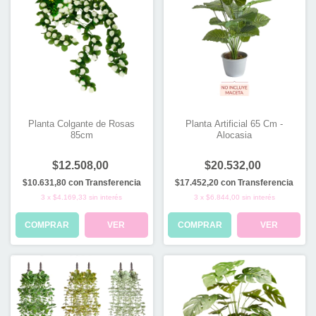
Planta Colgante de Rosas
Planta Artificial 65 Cm -
85cm
Alocasia
$12.508,00
$20.532,00
$10.631,80
con
Transferencia
$17.452,20
con
Transferencia
3
x
$4.169,33
sin interés
3
x
$6.844,00
sin interés
COMPRAR
VER
COMPRAR
VER