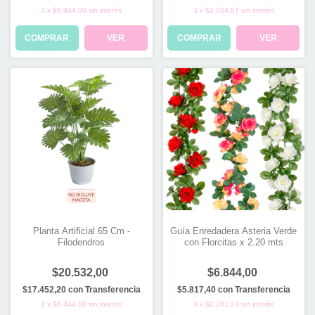
3
x
$6.844,00
sin interés
3
x
$2.084,67
sin interés
COMPRAR
VER
COMPRAR
VER
Planta Artificial 65 Cm -
Guía Enredadera Asteria Verde
Filodendros
con Florcitas x 2.20 mts
$20.532,00
$6.844,00
$17.452,20
con
Transferencia
$5.817,40
con
Transferencia
3
x
$6.844,00
sin interés
3
x
$2.281,33
sin interés