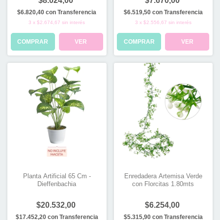
$8.024,00
$7.670,00
$6.820,40
con
Transferencia
$6.519,50
con
Transferencia
3
x
$2.674,67
sin interés
3
x
$2.556,67
sin interés
COMPRAR
VER
COMPRAR
VER
Planta Artificial 65 Cm -
Enredadera Artemisa Verde
Dieffenbachia
con Florcitas 1.80mts
$20.532,00
$6.254,00
$17.452,20
con
Transferencia
$5.315,90
con
Transferencia