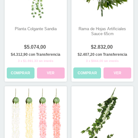
Rama de Hojas Artificiales
Planta Colgante Sandia
Sauce 65cm
$2.832,00
$5.074,00
$2.407,20
con
Transferencia
$4.312,90
con
Transferencia
3
x
$944,00
sin interés
3
x
$1.691,33
sin interés
COMPRAR
VER
COMPRAR
VER