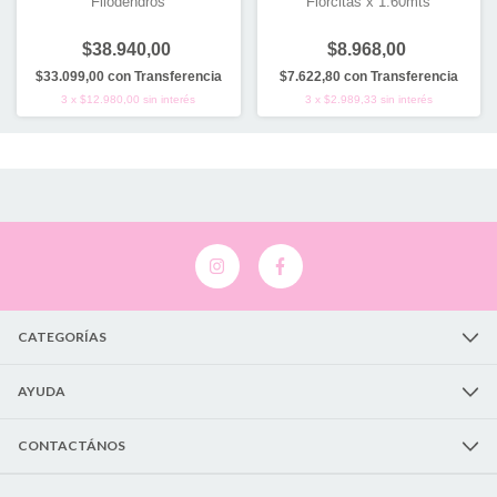
Filodendros
Florcitas x 1.60mts
$38.940,00
$8.968,00
$33.099,00
con
Transferencia
$7.622,80
con
Transferencia
3
x
$12.980,00
sin interés
3
x
$2.989,33
sin interés
CATEGORÍAS
AYUDA
CONTACTÁNOS