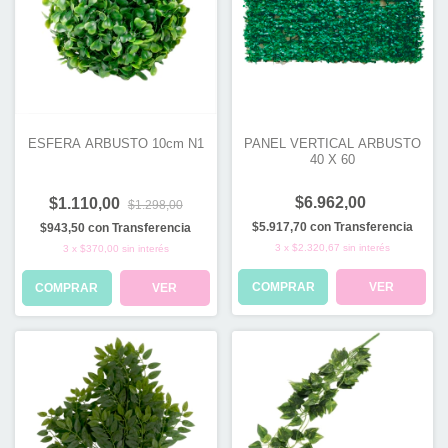
ESFERA ARBUSTO 10cm N1
PANEL VERTICAL ARBUSTO
40 X 60
$6.962,00
$1.110,00
$1.298,00
$5.917,70
con
Transferencia
$943,50
con
Transferencia
3
x
$2.320,67
sin interés
3
x
$370,00
sin interés
COMPRAR
VER
COMPRAR
VER