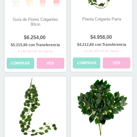
Planta Colgante Parra
Guía de Flores Colgantes
80cm
$4.956,00
$6.254,00
$4.212,60
con
Transferencia
$5.315,90
con
Transferencia
3
x
$1.652,00
sin interés
3
x
$2.084,67
sin interés
COMPRAR
VER
COMPRAR
VER