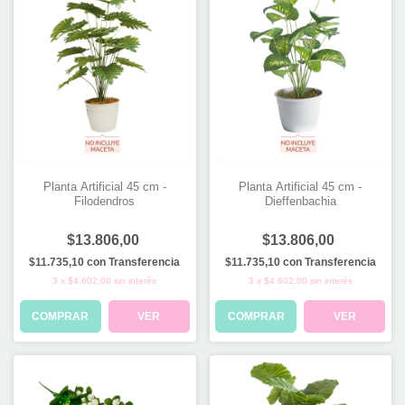
Planta Artificial 45 cm -
Planta Artificial 45 cm -
Filodendros
Dieffenbachia
$13.806,00
$13.806,00
$11.735,10
con
Transferencia
$11.735,10
con
Transferencia
3
x
$4.602,00
sin interés
3
x
$4.602,00
sin interés
COMPRAR
VER
COMPRAR
VER