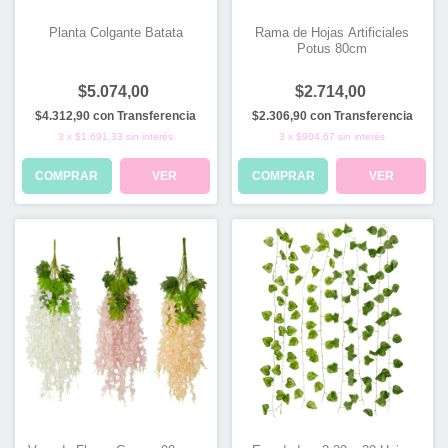
Planta Colgante Batata
Rama de Hojas Artificiales
Potus 80cm
$5.074,00
$2.714,00
$4.312,90
con
Transferencia
$2.306,90
con
Transferencia
3
x
$1.691,33
sin interés
3
x
$904,67
sin interés
COMPRAR
VER
COMPRAR
VER