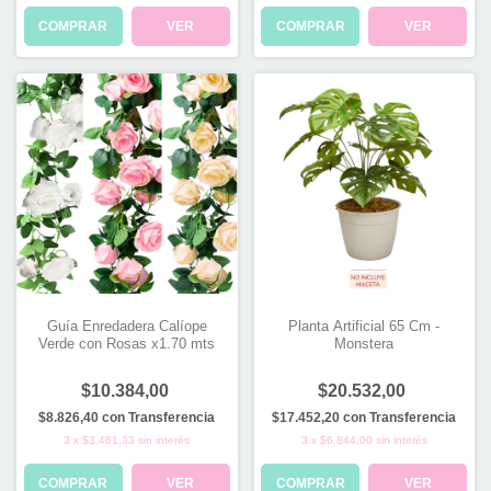
COMPRAR
VER
COMPRAR
VER
Guía Enredadera Calíope
Planta Artificial 65 Cm -
Verde con Rosas x1.70 mts
Monstera
$10.384,00
$20.532,00
$8.826,40
con
Transferencia
$17.452,20
con
Transferencia
3
x
$3.461,33
sin interés
3
x
$6.844,00
sin interés
COMPRAR
VER
COMPRAR
VER