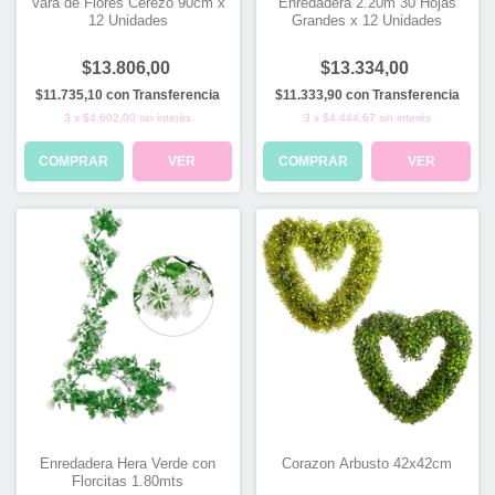
Vara de Flores Cerezo 90cm x
Enredadera 2.20m 30 Hojas
12 Unidades
Grandes x 12 Unidades
$13.806,00
$13.334,00
$11.735,10
con
Transferencia
$11.333,90
con
Transferencia
3
x
$4.602,00
sin interés
3
x
$4.444,67
sin interés
COMPRAR
VER
COMPRAR
VER
Enredadera Hera Verde con
Corazon Arbusto 42x42cm
Florcitas 1.80mts