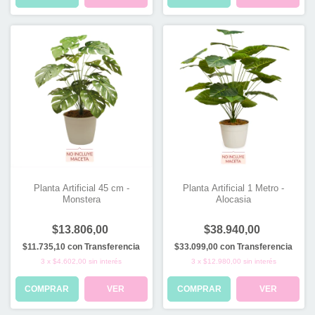
Planta Artificial 45 cm -
Planta Artificial 1 Metro -
Monstera
Alocasia
$13.806,00
$38.940,00
$11.735,10
con
Transferencia
$33.099,00
con
Transferencia
3
x
$4.602,00
sin interés
3
x
$12.980,00
sin interés
COMPRAR
VER
COMPRAR
VER