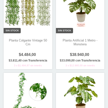
SIN STOCK
SIN STOCK
Planta Colgante Vintage 50
Planta Artificial 1 Metro -
Cm
Monstera
$4.484,00
$38.940,00
$3.811,40
con
Transferencia
$33.099,00
con
Transferencia
3
x
$1.494,67
sin interés
3
x
$12.980,00
sin interés