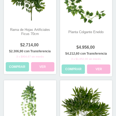
Rama de Hojas Artificiales
Planta Colgante Eneldo
Ficus 70cm
$2.714,00
$4.956,00
$2.306,90
con
Transferencia
$4.212,60
con
Transferencia
3
x
$904,67
sin interés
3
x
$1.652,00
sin interés
COMPRAR
VER
COMPRAR
VER