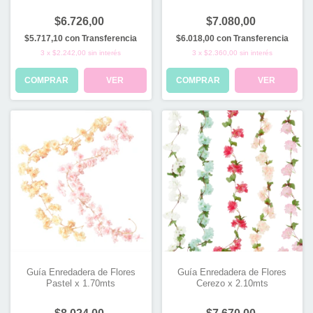
$6.726,00
$7.080,00
$5.717,10
con
Transferencia
$6.018,00
con
Transferencia
3
x
$2.242,00
sin interés
3
x
$2.360,00
sin interés
COMPRAR
VER
COMPRAR
VER
Guía Enredadera de Flores
Guía Enredadera de Flores
Pastel x 1.70mts
Cerezo x 2.10mts