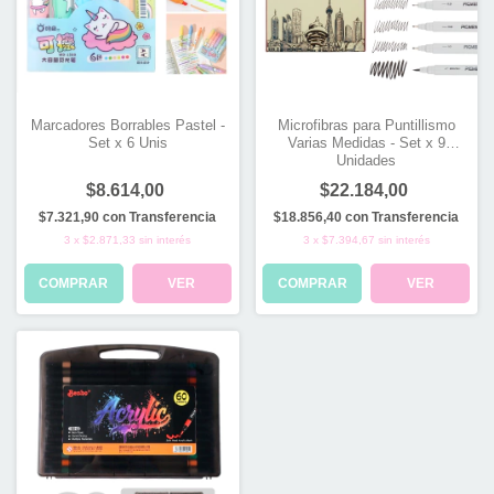
Marcadores Borrables Pastel -
Microfibras para Puntillismo
Set x 6 Unis
Varias Medidas - Set x 9
Unidades
$8.614,00
$22.184,00
$7.321,90
con
Transferencia
$18.856,40
con
Transferencia
3
x
$2.871,33
sin interés
3
x
$7.394,67
sin interés
COMPRAR
VER
COMPRAR
VER