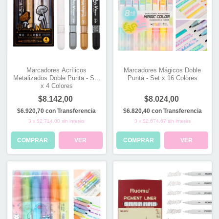
Marcadores Acrílicos
Marcadores Mágicos Doble
Metalizados Doble Punta - Set
Punta - Set x 16 Colores
x 4 Colores
$8.142,00
$8.024,00
$6.920,70
con
Transferencia
$6.820,40
con
Transferencia
3
x
$2.714,00
sin interés
3
x
$2.674,67
sin interés
COMPRAR
VER
COMPRAR
VER