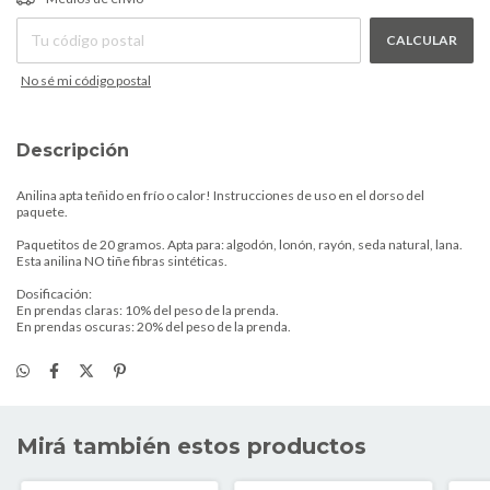
CALCULAR
No sé mi código postal
Descripción
Anilina apta teñido en frío o calor! Instrucciones de uso en el dorso del
paquete.
Paquetitos de 20 gramos. Apta para: algodón, lonón, rayón, seda natural, lana.
Esta anilina NO tiñe fibras sintéticas.
Dosificación:
En prendas claras: 10% del peso de la prenda.
En prendas oscuras: 20% del peso de la prenda.
Mirá también estos productos