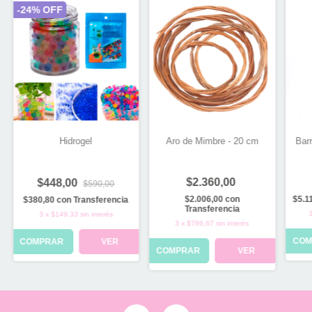
-
24
% OFF
Hidrogel
Aro de Mimbre - 20 cm
Barr
$2.360,00
$448,00
$590,00
$2.006,00
con
$5.1
$380,80
con
Transferencia
Transferencia
3
x
$149,33
sin interés
3
x
$786,67
sin interés
COM
COMPRAR
VER
COMPRAR
VER