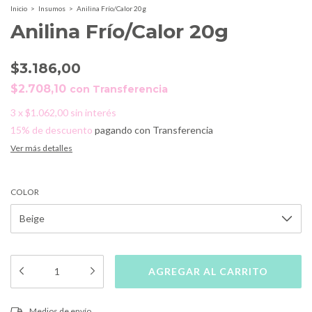
Inicio
>
Insumos
>
Anilina Frío/Calor 20g
Anilina Frío/Calor 20g
$3.186,00
$2.708,10
con
Transferencia
3
x
$1.062,00
sin interés
15% de descuento
pagando con Transferencia
Ver más detalles
COLOR
CAMBIAR CP
Entregas para el CP:
Medios de envío