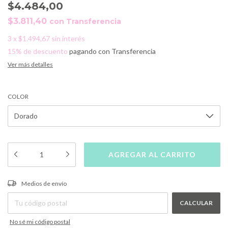
$4.484,00
$3.811,40
con
Transferencia
3
x
$1.494,67
sin interés
15% de descuento
pagando con Transferencia
Ver más detalles
COLOR
CAMBIAR CP
Entregas para el CP:
Medios de envío
CALCULAR
No sé mi código postal