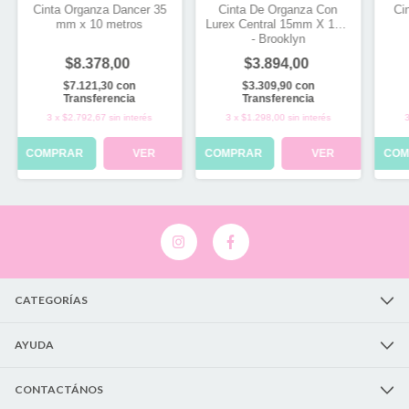
Cinta Organza Dancer 35
Cinta De Organza Con
Ci
mm x 10 metros
Lurex Central 15mm X 10m
- Brooklyn
$8.378,00
$3.894,00
$7.121,30
con
$3.309,90
con
Transferencia
Transferencia
3
x
$2.792,67
sin interés
3
x
$1.298,00
sin interés
COMPRAR
VER
COMPRAR
VER
COM
CATEGORÍAS
AYUDA
CONTACTÁNOS