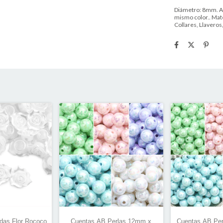
Diámetro: 8mm. Ag
mismo color.. Mate
Collares, Llaveros,
das Flor Rococo
Cuentas AB Perlas 12mm x
Cuentas AB Per