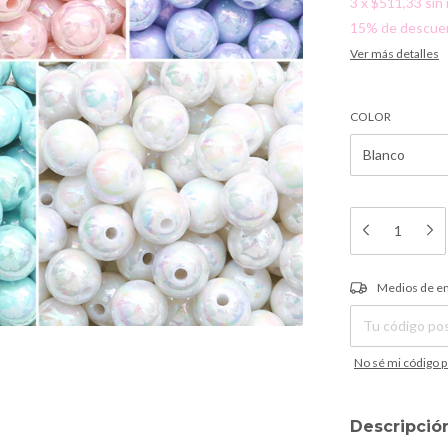
3
x
$511,33
sin
15% de descue
Ver más detalles
COLOR
Entregas para el C
Medios de e
No sé mi código p
Descripció