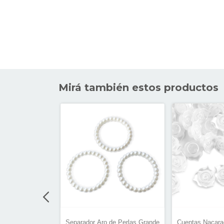
Mirá también estos productos
Perlas 10mm x
Separador Aro de Perlas Grande
Cuentas Nacara