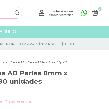
0
¡Hola!
Iniciá sesión
O podés registrarte
 JULIO
 Y MENOR - COMPRA MÍNIMA WEB $50.000
uterie
>
Cuentas AB
>
Cuentas AB Perlas 8mm x 25gr - 90
as AB Perlas 8mm x
 90 unidades
0
on
Transferencia