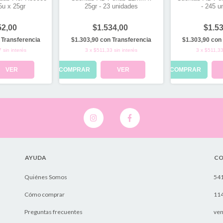
u x 25gr
25gr - 23 unidades
- 245 u
52,00
$1.534,00
$1.5
Transferencia
$1.303,90
con
Transferencia
$1.303,90
con
7
sin interés
3
x
$511,33
sin interés
3
x
$511,3
VER
COMPRAR
VER
COMPRAR
AYUDA
CO
Quiénes Somos
54
Cómo comprar
11
Preguntas frecuentes
ven