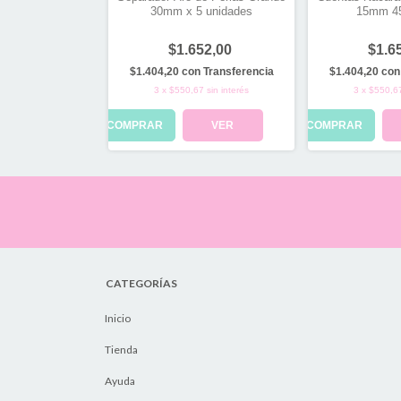
5 unidades
30mm x 5 unidades
15mm 45
34,00
$1.652,00
$1.6
n
Transferencia
$1.404,20
con
Transferencia
$1.404,20
con
3
sin interés
3
x
$550,67
sin interés
3
x
$550,6
VER
COMPRAR
VER
COMPRAR
CATEGORÍAS
Inicio
Tienda
Ayuda