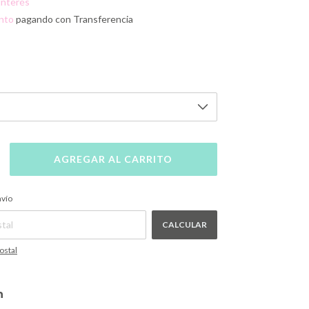
 interés
nto
pagando con Transferencia
CAMBIAR CP
P:
nvío
CALCULAR
ostal
n