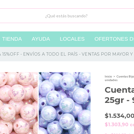
TIENDA
AYUDA
LOCALES
OFERTONES DE
A 15%OFF - ENVÍOS A TODO EL PAÍS - VENTAS POR MAYOR
Inicio
>
Cuentas Bijo
unidades
Cuent
25gr -
$1.534,0
$1.303,90
c