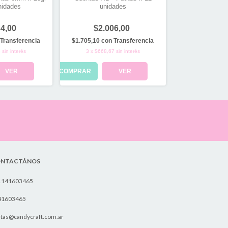
Separador A
nidades
unidades
Mediano 12mm 
34,00
$2.006,00
$1.77
Transferencia
$1.705,10
con
Transferencia
$1.504,50
con
3
sin interés
3
x
$668,67
sin interés
3
x
$590,00
VER
COMPRAR
VER
COMPRAR
NTACTÁNOS
1141603465
41603465
tas@candycraft.com.ar