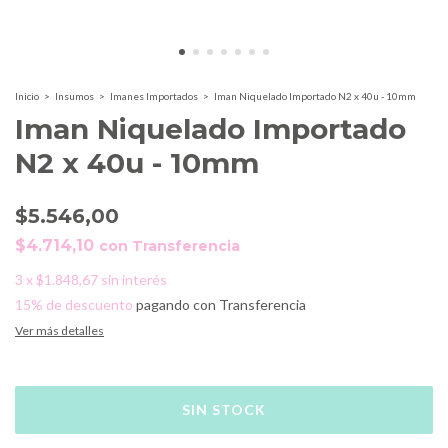
Inicio
>
Insumos
>
Imanes Importados
>
Iman Niquelado Importado N2 x 40u - 10mm
Iman Niquelado Importado
N2 x 40u - 10mm
$5.546,00
$4.714,10
con
Transferencia
3
x
$1.848,67
sin interés
15% de descuento
pagando con Transferencia
Ver más detalles