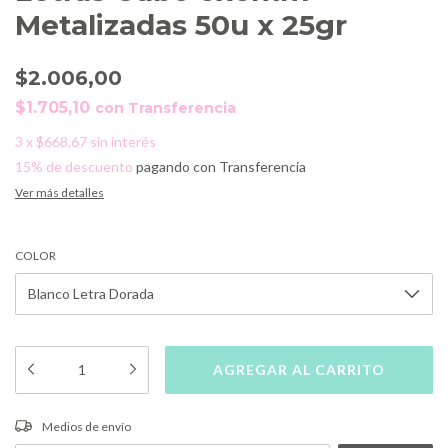
Metalizadas 50u x 25gr
$2.006,00
$1.705,10
con
Transferencia
3
x
$668,67
sin interés
15% de descuento
pagando con Transferencia
Ver más detalles
COLOR
CAMBIAR CP
Entregas para el CP:
Medios de envío