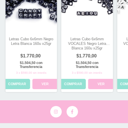
Letras Cubo 6x6mm Negro
Letras Cubo 6x6mm
Letra Blanca 160u x25gr
VOCALES Negro Letra
VO
Blanca 160u x25gr
$1.770,00
$1.770,00
$1.504,50
con
$1.504,50
con
Transferencia
Transferencia
3
x
$590,00
sin interés
3
x
$590,00
sin interés
COMPRAR
VER
COMPRAR
VER
COM