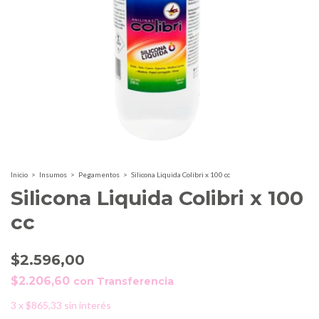
Inicio
>
Insumos
>
Pegamentos
>
Silicona Liquida Colibri x 100 cc
Silicona Liquida Colibri x 100
cc
$2.596,00
$2.206,60
con
Transferencia
3
x
$865,33
sin interés