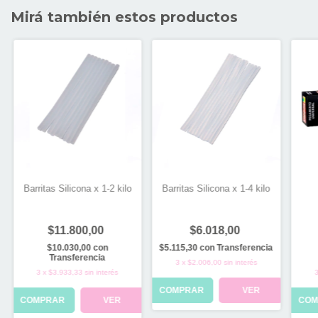
Mirá también estos productos
Barritas Silicona x 1-2 kilo
Barritas Silicona x 1-4 kilo
$11.800,00
$6.018,00
$10.030,00
con
$5.115,30
con
Transferencia
Transferencia
3
x
$2.006,00
sin interés
3
x
$3.933,33
sin interés
COMPRAR
VER
COMPRAR
VER
COM