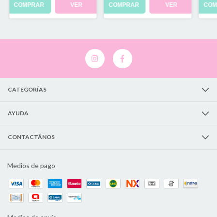
COMPRAR
VER
COMPRAR
VER
COM
CATEGORÍAS
AYUDA
CONTACTÁNOS
Medios de pago