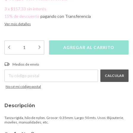
3
x
$157,33
sin interés
15% de descuento
pagando con Transferencia
Ver más detalles
CAMBIAR CP
Entregas para el CP:
Medios de envío
CALCULAR
No sé mi código postal
Descripción
Tanza rígida, hilo de nylon. Grosor: 0.35mm. Largo: 50 mts. Usos: Bijouterie,
moviles, manualidades, etc.