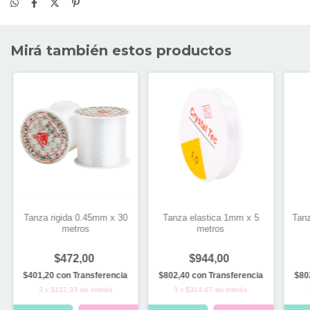
Mirá también estos productos
Tanza rigida 0.45mm x 30
Tanza elastica 1mm x 5
Tanz
metros
metros
$472,00
$944,00
$401,20
con
Transferencia
$802,40
con
Transferencia
$80
3
x
$157,33
sin interés
3
x
$314,67
sin interés